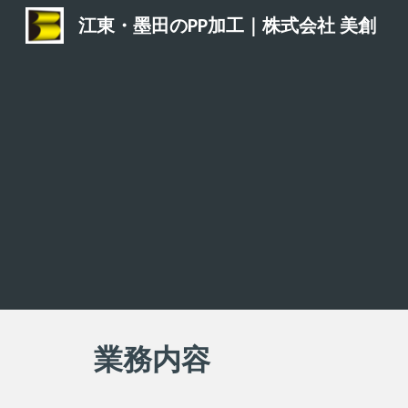
江東・墨田のPP加工｜株式会社 美創
Sk
業務
内容